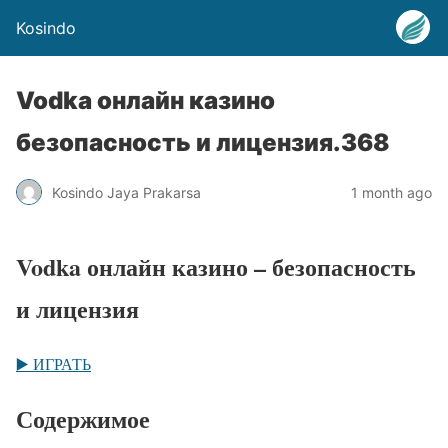
Kosindo
Vodka онлайн казино
безопасность и лицензия.368
Kosindo Jaya Prakarsa
1 month ago
Vodka онлайн казино – безопасность
и лицензия
▶️ ИГРАТЬ
Содержимое