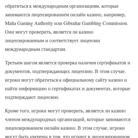
обратиться к международным организациям, которые
занимаются лицензированием онлайн казино, например,
Malta Gaming Authority или Gibraltar Gambling Commission.
Они могут проверить, является ли казино
лицензированным и соответствует лицензии
международным стандартам.
Третьим шагом является проверка наличия сертификатов и
документов, подтверждающих лицензию. В этом случае,
игроки могут обратиться к официальному сайту казино и
найти информацию о сертификатах и документах, которые
подтверждают лицензию.
Кроме того, игроки могут проверить, является ли казино
членом международных организаций, которые занимаются
лицензированием онлайн казино. В этом случае, игроки
могут быть уверены в том, что играют в лицензированном