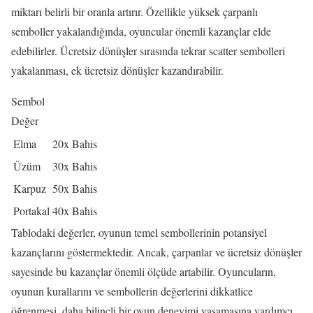
miktarı belirli bir oranla artırır. Özellikle yüksek çarpanlı
semboller yakalandığında, oyuncular önemli kazançlar elde
edebilirler. Ücretsiz dönüşler sırasında tekrar scatter sembolleri
yakalanması, ek ücretsiz dönüşler kazandırabilir.
Sembol
Değer
Elma
20x Bahis
Üzüm
30x Bahis
Karpuz
50x Bahis
Portakal
40x Bahis
Tablodaki değerler, oyunun temel sembollerinin potansiyel
kazançlarını göstermektedir. Ancak, çarpanlar ve ücretsiz dönüşler
sayesinde bu kazançlar önemli ölçüde artabilir. Oyuncuların,
oyunun kurallarını ve sembollerin değerlerini dikkatlice
öğrenmesi, daha bilinçli bir oyun deneyimi yaşamasına yardımcı