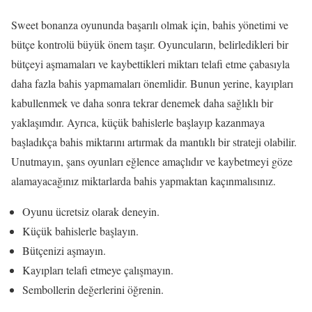
Sweet bonanza oyununda başarılı olmak için, bahis yönetimi ve
bütçe kontrolü büyük önem taşır. Oyuncuların, belirledikleri bir
bütçeyi aşmamaları ve kaybettikleri miktarı telafi etme çabasıyla
daha fazla bahis yapmamaları önemlidir. Bunun yerine, kayıpları
kabullenmek ve daha sonra tekrar denemek daha sağlıklı bir
yaklaşımdır. Ayrıca, küçük bahislerle başlayıp kazanmaya
başladıkça bahis miktarını artırmak da mantıklı bir strateji olabilir.
Unutmayın, şans oyunları eğlence amaçlıdır ve kaybetmeyi göze
alamayacağınız miktarlarda bahis yapmaktan kaçınmalısınız.
Oyunu ücretsiz olarak deneyin.
Küçük bahislerle başlayın.
Bütçenizi aşmayın.
Kayıpları telafi etmeye çalışmayın.
Sembollerin değerlerini öğrenin.