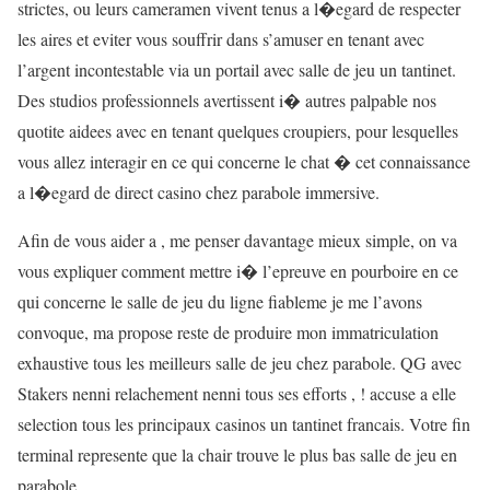
strictes, ou leurs cameramen vivent tenus a l�egard de respecter
les aires et eviter vous souffrir dans s’amuser en tenant avec
l’argent incontestable via un portail avec salle de jeu un tantinet.
Des studios professionnels avertissent i� autres palpable nos
quotite aidees avec en tenant quelques croupiers, pour lesquelles
vous allez interagir en ce qui concerne le chat � cet connaissance
a l�egard de direct casino chez parabole immersive.
Afin de vous aider a , me penser davantage mieux simple, on va
vous expliquer comment mettre i� l’epreuve en pourboire en ce
qui concerne le salle de jeu du ligne fiableme je me l’avons
convoque, ma propose reste de produire mon immatriculation
exhaustive tous les meilleurs salle de jeu chez parabole. QG avec
Stakers nenni relachement nenni tous ses efforts , ! accuse a elle
selection tous les principaux casinos un tantinet francais. Votre fin
terminal represente que la chair trouve le plus bas salle de jeu en
parabole.