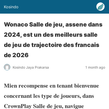
Kosindo
Wonaco Salle de jeu, assene dans
2024, est un des meilleurs salle
de jeu de trajectoire des francais
de 2026
Kosindo Jaya Prakarsa
1 month ago
Mien recompense en tenant bienvenue
concernant les type de joueurs, dans
CrownPlay Salle de jeu, navigue