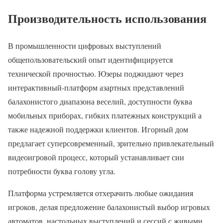
Производительность использования
В промышленности цифровых выступлений
общепользовательский опыт идентифицируется
технической прочностью. Юзеры поджидают через
интерактивный-платформ азартных представлений
балахонистого диапазона веселий, доступности буква
мобильных приборах, гибких платежных конструкций а
также надежной поддержки клиентов. Игорный дом
предлагает суперсовременный, зрительно привлекательный
видеоигровой процесс, который устанавливает сии
потребности буква голову угла.
Платформа устремляется отхерачить любые ожидания
игроков, делая предложение балахонистый выбор игровых
автоматов, настольных выступлений и сессий с живыми