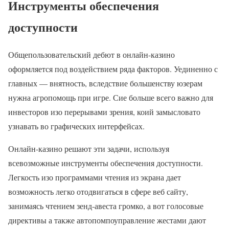
Инструменты обеспечения
доступности
Общепользовательский дебют в онлайн-казино
оформляется под воздействием ряда факторов. Уединенно с
главных — внятность, вследствие большенству юзерам
нужна агропомощь при игре. Сие больше всего важно для
инвесторов изо перерывами зрения, коий замысловато
узнавать во графических интерфейсах.
Онлайн-казино решают эти задачи, используя
всевозможные инструменты обеспечения доступности.
Легкость изо программами чтения из экрана дает
возможность легко отодвигаться в сфере веб сайту,
занимаясь чтением зенд-авеста громко, а вот голосовые
директивы а также автопомпоуправление жестами дают