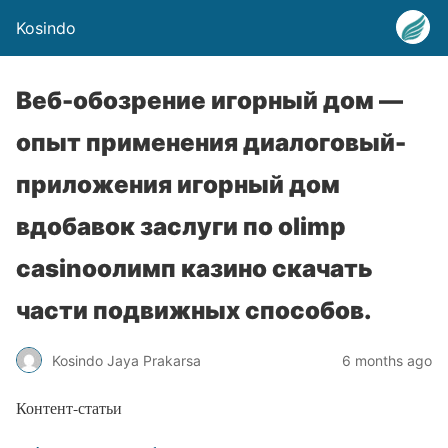
Kosindo
Веб-обозрение игорный дом —
опыт применения диалоговый-
приложения игорный дом
вдобавок заслуги по olimp
casinoолимп казино скачать
части подвижных способов.
Kosindo Jaya Prakarsa
6 months ago
Контент-статьи