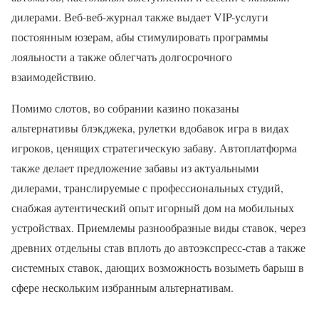
дилерами. Веб-веб-журнал также выдает VIP-услуги
постоянным юзерам, абы стимулировать программы
лояльности а также облегчать долгосрочного
взаимодействию.
Помимо слотов, во собрании казино показаны
альтернативы блэкджека, рулетки вдобавок игра в видах
игроков, ценящих стратегическую забаву. Автоплатформа
также делает предложение забавы из актуальными
дилерами, транслируемые с профессиональных студий,
снабжая аутентический опыт игорный дом на мобильных
устройствах. Приемлемы разнообразные виды ставок, через
древних отдельны став вплоть до автоэкспресс-став а также
системных ставок, дающих возможность возыметь барыш в
сфере нескольким избранным альтернативам.