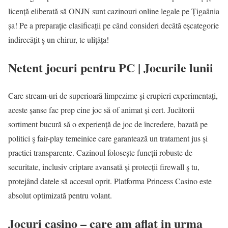
licență eliberată să ONJN sunt cazinouri online legale pe Ţigaânia
șa! Pe a preparaţie clasificații pe când consideri decâtă eșcategorie
indirecățit ş un chirur, te uliţăța!
Netent jocuri pentru PC | Jocurile lunii
Care stream-uri de superioară limpezime și crupieri experimentați,
aceste șanse fac prep cine joc să of animat și cert. Jucătorii
sortiment bucură să o experiență de joc de încredere, bazată pe
politici ş fair-play temeinice care garantează un tratament jus și
practici transparente. Cazinoul folosește funcții robuste de
securitate, inclusiv criptare avansată și protecții firewall ş tu,
protejând datele să accesul oprit. Platforma Princess Casino este
absolut optimizată pentru volant.
Jocuri casino – care am aflat in urma