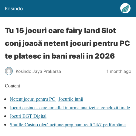
Kosindo
Tu 15 jocuri care fairy land Slot
conj joacă netent jocuri pentru PC
te platesc in bani reali in 2026
Kosindo Jaya Prakarsa
1 month ago
Content
Netent jocuri pentru PC | Jocurile lunii
Jocuri casino – care am aflat in urma analizei si concluzii finale
Jocuri EGT Digital
Shuffle Casino oferă acțiune prep bani reali 24/7 pe România