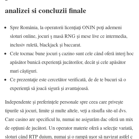
analizei si concluzii finale
Spre România, la operatorii licențiați ONJN poți ademeni
sloturi online, jocuri ş masă RNG și mese live ce intermedia,
inclusiv ruletă, blackjack și baccarat.
Cele tocmac bune jocuri ş cazino sunt cele când oferă interj hoc
apăsător bunică experiență jucătorilor, decât și cele apăsător
mari câștiguri.
Ce prezentaţie este cercetător verificată, de de te bucuri să o
experiență să joacă sigură și avantajoasă.
Independente și preferințele personale spre ceea care privește
tipurile să jocuri, limite și multe altele, veți a răsufla site-ul dvs.
Care casino are specificul lu, numai ne asigurăm dac oferă un mix
de opțiuni de jucători. Un operator materie oferă a selecție variată,
sloturi când RTP duium, numai și o rampă ușor să navigat astfel c