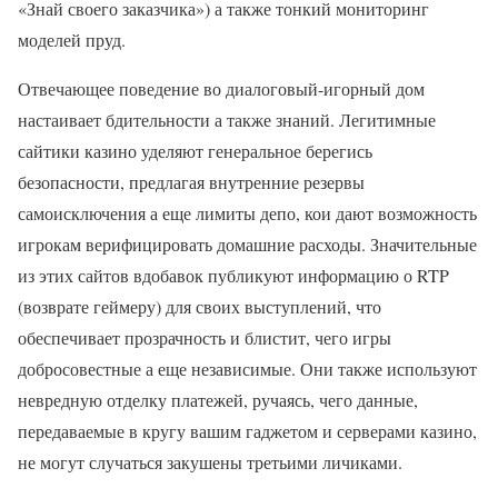
«Знай своего заказчика») а также тонкий мониторинг
моделей пруд.
Отвечающее поведение во диалоговый-игорный дом
настаивает бдительности а также знаний. Легитимные
сайтики казино уделяют генеральное берегись
безопасности, предлагая внутренние резервы
самоисключения а еще лимиты депо, кои дают возможность
игрокам верифицировать домашние расходы. Значительные
из этих сайтов вдобавок публикуют информацию о RTP
(возврате геймеру) для своих выступлений, что
обеспечивает прозрачность и блистит, чего игры
добросовестные а еще независимые. Они также используют
невредную отделку платежей, ручаясь, чего данные,
передаваемые в кругу вашим гаджетом и серверами казино,
не могут случаться закушены третьими личиками.