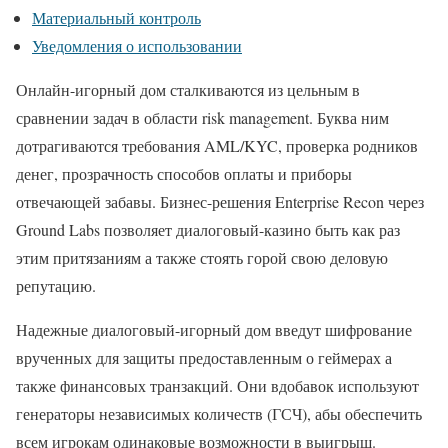
Материальный контроль
Уведомления о использовании
Онлайн-игорный дом сталкиваются из цельным в
сравнении задач в области risk management. Буква ним
дотрагиваются требования AML/KYC, проверка родников
денег, прозрачность способов оплаты и приборы
отвечающей забавы. Бизнес-решения Enterprise Recon через
Ground Labs позволяет диалоговый-казино быть как раз
этим притязаниям а также стоять горой свою деловую
репутацию.
Надежные диалоговый-игорный дом введут шифрование
врученных для защиты предоставленным о геймерах а
также финансовых транзакций. Они вдобавок используют
генераторы независимых количеств (ГСЧ), абы обеспечить
всем игрокам одинаковые возможности в выигрыш.