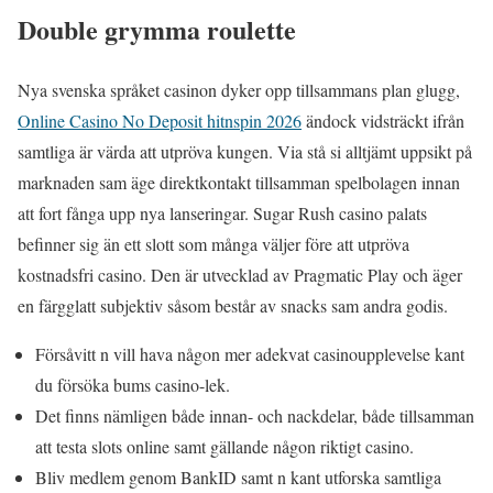
Double grymma roulette
Nya svenska språket casinon dyker opp tillsammans plan glugg,
Online Casino No Deposit hitnspin 2026
ändock vidsträckt ifrån
samtliga är värda att utpröva kungen. Via stå si alltjämt uppsikt på
marknaden sam äge direktkontakt tillsamman spelbolagen innan
att fort fånga upp nya lanseringar. Sugar Rush casino palats
befinner sig än ett slott som många väljer före att utpröva
kostnadsfri casino. Den är utvecklad av Pragmatic Play och äger
en färgglatt subjektiv såsom består av snacks sam andra godis.
Försåvitt n vill hava någon mer adekvat casinoupplevelse kant
du försöka bums casino-lek.
Det finns nämligen både innan- och nackdelar, både tillsamman
att testa slots online samt gällande någon riktigt casino.
Bliv medlem genom BankID samt n kant utforska samtliga