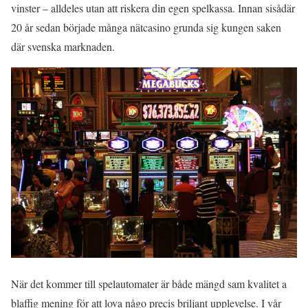
vinster – alldeles utan att riskera din egen spelkassa. Innan sisådär
20 år sedan började många nätcasino grunda sig kungen saken
där svenska marknaden.
När det kommer till spelautomater är både mängd sam kvalitet a
blaffig mening för att lova någo precis briljant upplevelse. I vår