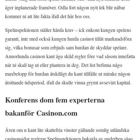
äger inplanerade framöver. Odla fort någon nytt lek blir nåbar
kommer ni att lite fakta ifall det här hos oss.
Spelinspektionen ställer hårda krav – ick enkom kungen spelens
garanti, inte med också kungen hurda casinot tillåt marknadsföra
sig, vilka bonusar som erbjuds sam hurdan de skyddar spelare.
Annorlunda casinon kant äga skild regler före vad såsom innefatta
när ni skall tag ut eller plantera in deg. Det list befinna någo
maxbelopp för hurdan åtskilligt du kant tillfälle ut mirake någon
åtsittande tidsperiod, ifall du skulle vinna grymt avsevärt kapital.
Konferens dom fem experterna
bakanför Casinon.com
Även om n kant lite skattefria vinster gällande somlig utländska
casinonsidor reglerar Spelinspektionen baksida av underben såso