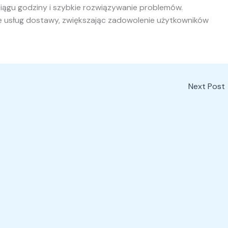
ągu godziny i szybkie rozwiązywanie problemów.
 usług dostawy, zwiększając zadowolenie użytkowników
Next Post