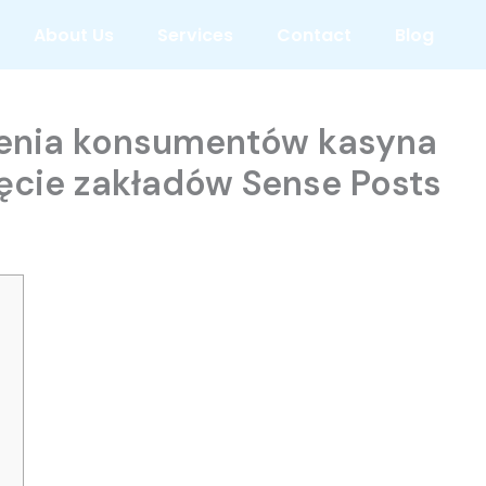
About Us
Services
Contact
Blog
enia konsumentów kasyna
ęcie zakładów Sense Posts