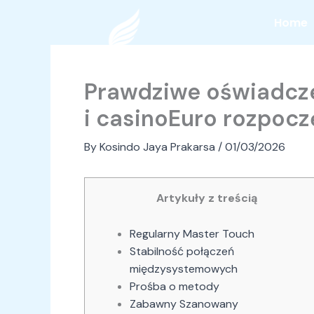
Skip
Home
to
content
Prawdziwe oświadcz
i casinoEuro rozpocz
By
Kosindo Jaya Prakarsa
/
01/03/2026
Artykuły z treścią
Regularny Master Touch
Stabilność połączeń
międzysystemowych
Prośba o metody
Zabawny Szanowany