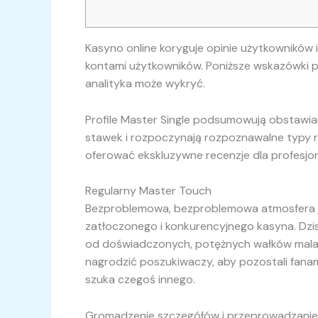
Kasyno online koryguje opinie użytkowników 
kontami użytkowników. Poniższe wskazówki 
analityka może wykryć.
Profile Master Single podsumowują obstawia
stawek i rozpoczynają rozpoznawalne typy 
oferować ekskluzywne recenzje dla profesjo
Regularny Master Touch
Bezproblemowa, bezproblemowa atmosfera j
zatłoczonego i konkurencyjnego kasyna. Dzi
od doświadczonych, potężnych wałków malar
nagrodzić poszukiwaczy, aby pozostali fanami
szuka czegoś innego.
Gromadzenie szczegółów i przeprowadzanie 