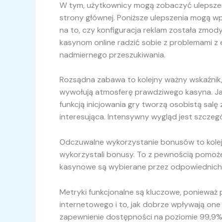
W tym, użytkownicy mogą zobaczyć ulepszeni
strony głównej. Poniższe ulepszenia mogą wp
na to, czy konfiguracja reklam została zmo
kasynom online radzić sobie z problemami z e
nadmiernego przeszukiwania.
Rozsądna zabawa to kolejny ważny wskaźnik, 
wywołują atmosferę prawdziwego kasyna. Jas
funkcją inicjowania gry tworzą osobistą salę
interesująca. Intensywny wygląd jest szcze
Odczuwalne wykorzystanie bonusów to kolejny 
wykorzystali bonusy. To z pewnością pomoże
kasynowe są wybierane przez odpowiednich 
Metryki funkcjonalne są kluczowe, ponieważ
internetowego i to, jak dobrze wpływają on
zapewnienie dostępności na poziomie 99,9%,