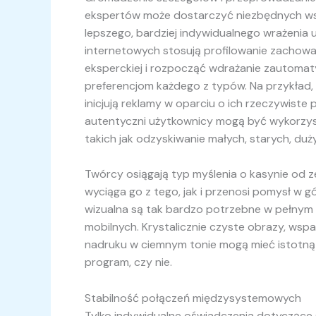
ekspertów może dostarczyć niezbędnych ws
lepszego, bardziej indywidualnego wrażenia
internetowych stosują profilowanie zachowa
eksperckiej i rozpocząć wdrażanie zautoma
preferencjom każdego z typów. Na przykład,
inicjują reklamy w oparciu o ich rzeczywist
autentyczni użytkownicy mogą być wykorzys
takich jak odzyskiwanie małych, starych, d
Twórcy osiągają typ myślenia o kasynie od z
wyciąga go z tego, jak i przenosi pomysł w 
wizualna są tak bardzo potrzebne w pełnym 
mobilnych. Krystalicznie czyste obrazy, wspa
nadruku w ciemnym tonie mogą mieć istotną 
program, czy nie.
Stabilność połączeń międzysystemowych
Tylko indywidualne oświadczenia dotyczące