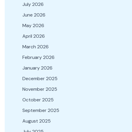
July 2026
June 2026
May 2026
April 2026
March 2026
February 2026
January 2026
December 2025
November 2025
October 2025
September 2025
August 2025
July 2025