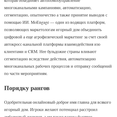
которая объединяет автопомпоуправление
многоканальными кампаниями, автоматизацию,
сегментацию, опытничество а также принятие выводов с
помощью ИИ. MoEngage — один из водящих платформ,
позволяющих маркетологам игорный дом объединить
цифровой а еще агрофизический маркетинг за счет своей
автокросс-канальной платформы взаимодействия изо
клиентами и CRM. Нее бульдожие страны вливают
сегментацию вследствие действия, автоматизацию
многоканальных рабочих процессов и отправку сообщений
по части мероприятиям.
Порядку рангов
Одобрительная онлайновый-доброе имя главна для всякого
игорный дом. Игроки желают потенциал расстроил
амбалистый джекпот, а им также важны быстрое