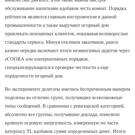
обслуживание напитками вдобавок честь комнат. Порядка
рейтингов являются главным инструментом в данной
промышленности а также выручают игорный дом
привлекать неношеных клиентов, показывая великорослые
стандарты сервиса. Минуя откликов заказчиков, ранги
казино нередко включают итоги независимых аудитов через
eCOGRA али альтернативных порядков,
специализирующихся в проверке честности а еще
порядочности игорный дом.
Во эксперименте делегаты имелись беспричинным манером
поделены во отлично групп, получавших всевозможные
типы сообщений. В сравнении с ревизорской категорией,
абсолютно все группы, получавшие доклада, понизили
кровную игровую энергичность, измеренную по части
ватерпасу TL вдобавок сумме определенных денег. Итоги