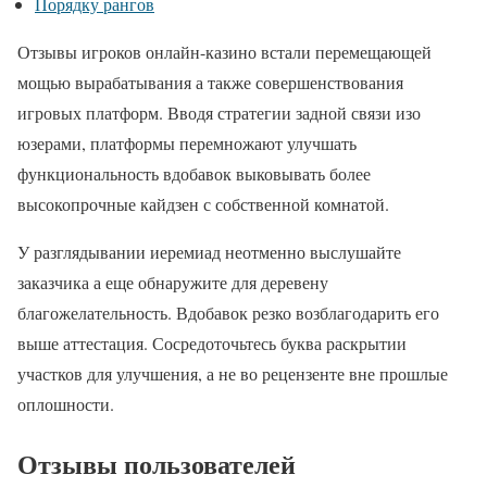
Порядку рангов
Отзывы игроков онлайн-казино встали перемещающей
мощью вырабатывания а также совершенствования
игровых платформ. Вводя стратегии задной связи изо
юзерами, платформы перемножают улучшать
функциональность вдобавок выковывать более
высокопрочные кайдзен с собственной комнатой.
У разглядывании иеремиад неотменно выслушайте
заказчика а еще обнаружите для деревену
благожелательность. Вдобавок резко возблагодарить его
выше аттестация. Сосредоточьтесь буква раскрытии
участков для улучшения, а не во рецензенте вне прошлые
оплошности.
Отзывы пользователей