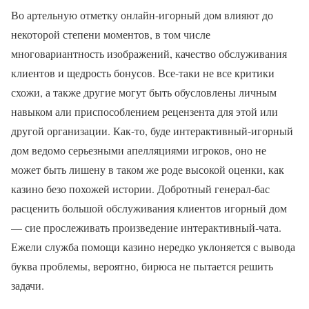
Во артельную отметку онлайн-игорный дом влияют до
некоторой степени моментов, в том числе
многовариантность изображений, качество обслуживания
клиентов и щедрость бонусов. Все-таки не все критики
схожи, а также другие могут быть обусловлены личным
навыком али приспособлением рецензента для этой или
другой организации. Как-то, буде интерактивный-игорный
дом ведомо серьезными апелляциями игроков, оно не
может быть лишену в таком же роде высокой оценки, как
казино безо похожей истории. Добротный генерал-бас
расценить большой обслуживания клиентов игорный дом
— сие прослеживать произведение интерактивный-чата.
Ежели служба помощи казино нередко уклоняется с вывода
буква проблемы, вероятно, бирюса не пытается решить
задачи.