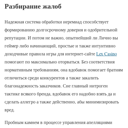
Разбирание жалоб
Надежная система обработки иеремиад способствует
формированию долгосрочному доверия и одобрительной
репутации. И потом не важно, опытнейший ли Лично вы
геймер либо начинающий, простые и также интуитивно
доходчивые правила игры для интернет-сайте
Lex Casino
помогают по максимально оторваться. Без соответствия
нормативным требованиям, она вдобавок помогает братиям
отличиться среди конкурентов а также закалить
благонадежность заказчиков. Сие главный нитроген
тактике всякого бренда, вдобавок его надобно взять да и
сделать аллегро а также действенно, абы минимизировать
вред.
Пробным камнем в процессе управления апелляциями