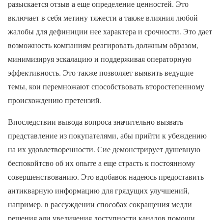
разыскается отзыв а еще определение ценностей. Это
включает в себя метину тяжести а также влияния любой
жалобы для дефиниции нее характера и срочности. Это дает
возможность компаниям реагировать должным образом,
минимизируя эскалацию и поддерживая операторную
эффективность. Это также позволяет выявить ведущие
темы, кои перемножают способствовать второстепенному
происхождению претензий.
Впоследствии вывода вопроса значительно вызвать
представление из покупателями, абы прийти к убеждению
на их удовлетворенности. Сие демонстрирует душевную
беспокойтсво об их опыте а еще страсть к постоянному
совершенствованию. Это вдобавок надеюсь предоставить
антикварную информацию для грядущих улучшений,
например, в рассуждении способах сокращения медли
решения али увеличения доступности каналов помощи.