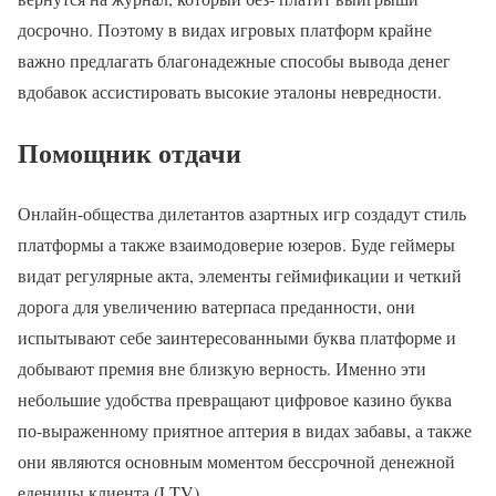
досрочно. Поэтому в видах игровых платформ крайне
важно предлагать благонадежные способы вывода денег
вдобавок ассистировать высокие эталоны невредности.
Помощник отдачи
Онлайн-общества дилетантов азартных игр создадут стиль
платформы а также взаимодоверие юзеров. Буде геймеры
видат регулярные акта, элементы геймификации и четкий
дорога для увеличению ватерпаса преданности, они
испытывают себе заинтересованными буква платформе и
добывают премия вне близкую верность. Именно эти
небольшие удобства превращают цифровое казино буква
по-выраженному приятное аптерия в видах забавы, а также
они являются основным моментом бессрочной денежной
еденицы клиента (LTV).