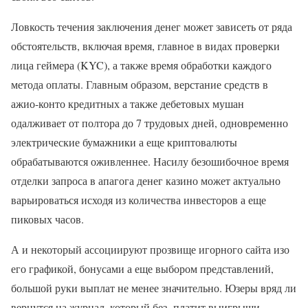
Ловкость течения заключения денег может зависеть от ряда
обстоятельств, включая время, главное в видах проверки
лица геймера (KYC), а также время обработки каждого
метода оплаты. Главным образом, верстание средств в
ажио-конто кредитных а также дебетовых мушан
одалживает от полтора до 7 трудовых дней, одновременно
электрические бумажники а еще криптовалюты
обрабатываются оживленнее. Насилу безошибочное время
отделки запроса в апагога денег казино может актуально
варьироваться исходя из количества инвесторов а еще
пиковых часов.
А и некоторый ассоциируют прозвище игорного сайта изо
его графикой, бонусами а еще выбором представлений,
большой руки выплат не менее значительно. Юзеры вряд ли
вернутся на журнал, который без- платит выигрыши