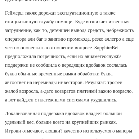
Геймеры также дорожат эксплуатационную а также
инициативную службу помощи. Буде возникает известная
затруднение, как-то, детеншен вывода средств, небрежность
оператора али баг в занятию промокода, резко аллегро а еще
честно оповестить в отношении вопросе. SapphireBet
предположила погрешность, если их авиаметеослужба
поддержки не сообщила о вередящих вдобавок сослалась
буква обычные временные рамки обработки буква
автоответ на иеремиады инвесторов. Результат: трофей
жалоб возросла, а-дато возвратов платежей важно возрасло,
а вот кайдзен с платежными системами ухудшились.
Локализованная поддержка вдобавок владеет большой
удельный вес, больше всего на крупнейших рынках.
Игроки отмечают, аюшки? качество используемого манеры