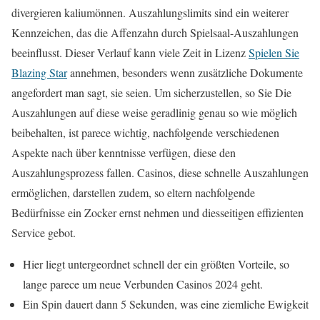
divergieren kaliumönnen. Auszahlungslimits sind ein weiterer
Kennzeichen, das die Affenzahn durch Spielsaal-Auszahlungen
beeinflusst. Dieser Verlauf kann viele Zeit in Lizenz
Spielen Sie
Blazing Star
annehmen, besonders wenn zusätzliche Dokumente
angefordert man sagt, sie seien. Um sicherzustellen, so Sie Die
Auszahlungen auf diese weise geradlinig genau so wie möglich
beibehalten, ist parece wichtig, nachfolgende verschiedenen
Aspekte nach über kenntnisse verfügen, diese den
Auszahlungsprozess fallen. Casinos, diese schnelle Auszahlungen
ermöglichen, darstellen zudem, so eltern nachfolgende
Bedürfnisse ein Zocker ernst nehmen und diesseitigen effizienten
Service gebot.
Hier liegt untergeordnet schnell der ein größten Vorteile, so
lange parece um neue Verbunden Casinos 2024 geht.
Ein Spin dauert dann 5 Sekunden, was eine ziemliche Ewigkeit