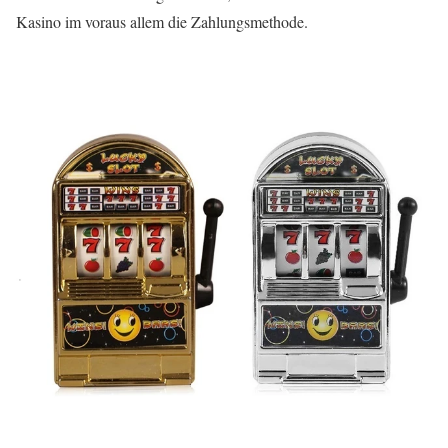
Kasino im voraus allem die Zahlungsmethode.