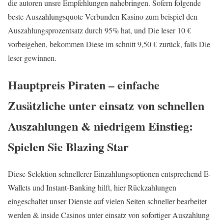
die autoren unsre Empfehlungen nahebringen. Sofern folgende
beste Auszahlungsquote Verbunden Kasino zum beispiel den
Auszahlungsprozentsatz durch 95% hat, und Die leser 10 €
vorbeigehen, bekommen Diese im schnitt 9,50 € zurück, falls Die
leser gewinnen.
Hauptpreis Piraten – einfache
Zusätzliche unter einsatz von schnellen
Auszahlungen & niedrigem Einstieg:
Spielen Sie Blazing Star
Diese Selektion schnellerer Einzahlungsoptionen entsprechend E-
Wallets und Instant-Banking hilft, hier Rückzahlungen
eingeschaltet unser Dienste auf vielen Seiten schneller bearbeitet
werden & inside Casinos unter einsatz von sofortiger Auszahlung