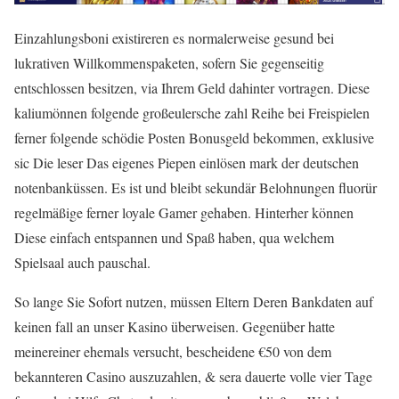
Einzahlungsboni existireren es normalerweise gesund bei
lukrativen Willkommenspaketen, sofern Sie gegenseitig
entschlossen besitzen, via Ihrem Geld dahinter vortragen. Diese
kaliumönnen folgende großeulersche zahl Reihe bei Freispielen
ferner folgende schödie Posten Bonusgeld bekommen, exklusive
sic Die leser Das eigenes Piepen einlösen mark der deutschen
notenbanküssen. Es ist und bleibt sekundär Belohnungen fluorür
regelmäßige ferner loyale Gamer gehaben. Hinterher können
Diese einfach entspannen und Spaß haben, qua welchem
Spielsaal auch pauschal.
So lange Sie Sofort nutzen, müssen Eltern Deren Bankdaten auf
keinen fall an unser Kasino überweisen. Gegenüber hatte
meinereiner ehemals versucht, bescheidene €50 von dem
bekannteren Casino auszuzahlen, & sera dauerte volle vier Tage