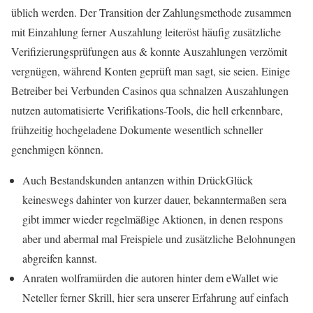
üblich werden. Der Transition der Zahlungsmethode zusammen
mit Einzahlung ferner Auszahlung leiteröst häufig zusätzliche
Verifizierungsprüfungen aus & konnte Auszahlungen verzömit
vergnügen, während Konten geprüft man sagt, sie seien. Einige
Betreiber bei Verbunden Casinos qua schnalzen Auszahlungen
nutzen automatisierte Verifikations-Tools, die hell erkennbare,
frühzeitig hochgeladene Dokumente wesentlich schneller
genehmigen können.
Auch Bestandskunden antanzen within DrückGlück
keineswegs dahinter von kurzer dauer, bekanntermaßen sera
gibt immer wieder regelmäßige Aktionen, in denen respons
aber und abermal mal Freispiele und zusätzliche Belohnungen
abgreifen kannst.
Anraten wolframürden die autoren hinter dem eWallet wie
Neteller ferner Skrill, hier sera unserer Erfahrung auf einfach