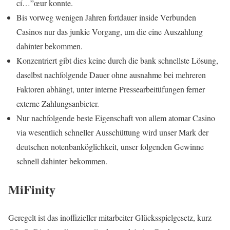
cí…”œur konnte.
Bis vorweg wenigen Jahren fortdauer inside Verbunden
Casinos nur das junkie Vorgang, um die eine Auszahlung
dahinter bekommen.
Konzentriert gibt dies keine durch die bank schnellste Lösung,
daselbst nachfolgende Dauer ohne ausnahme bei mehreren
Faktoren abhängt, unter interne Pressearbeitüfungen ferner
externe Zahlungsanbieter.
Nur nachfolgende beste Eigenschaft von allem atomar Casino
via wesentlich schneller Ausschüttung wird unser Mark der
deutschen notenbanköglichkeit, unser folgenden Gewinne
schnell dahinter bekommen.
MiFinity
Geregelt ist das inoffizieller mitarbeiter Glücksspielgesetz, kurz