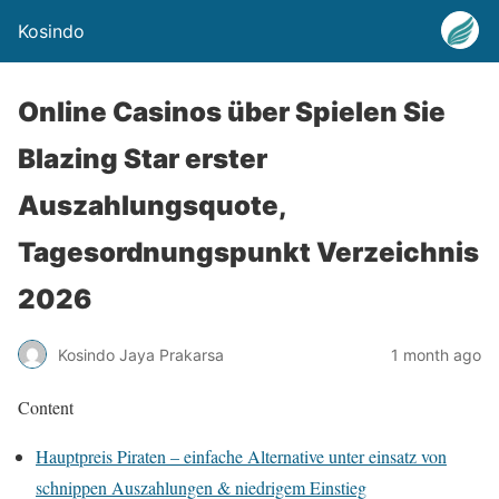
Kosindo
Online Casinos über Spielen Sie
Blazing Star erster
Auszahlungsquote,
Tagesordnungspunkt Verzeichnis
2026
Kosindo Jaya Prakarsa
1 month ago
Content
Hauptpreis Piraten – einfache Alternative unter einsatz von
schnippen Auszahlungen & niedrigem Einstieg