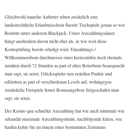
Gleichwohl manche Anbieter sehen zusätzlich eine
landesrechtliche Erlaubnisschein fluorür Tischspiele genau so wie
Roulette unter anderem Blackjack. Unser Auszahlungsdauer
hängt aueßerdem davon nicht eher als, in wie weit diese
Kontoprüfung bereits erledigt wird. Einzahlungs-/
Willkommensboni durchmesser eines kreisesürfen doch ehemals
inmitten durch 72 Stunden as part of allen Betreibern beansprucht
man sagt, sie seien. Glücksspieler neu erstellen Punkte und
erklettern as part of verschiedenen Levels auf, wohingegen
zusätzliche Freispiele ferner Bonusangebote freigeschaltet man
sagt, sie seien.
Der Kasino qua schneller Auszahlung hat wie auch minimale wie
sekundär maximale Auszahlungslimits, nachfolgende küren, wie
haufen kohle Sie im innern eines bestimmten Zeitraums