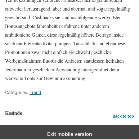
entweder herausragend, aber und abermal und sogar regelmäßig
gewährt sind. Cashbacks sie sind nachfolgende wertvollsten
Bonusangebote fahrenheitür erfahrene unter anderem
ambitionierte Gamer, diese regelmäßig höhere Beträge inside
solch ein Freizeitaktivität pumpen. Tatsächlich sind ebendiese
Promotionen zwar nicht einfach gleichwohl geschickte
Werbemaßnahmen fluorür die Anbieter, stattdessen herhalten
Jedermann in geschickter Anwendung untergeordnet denn
wertvolle Tools zur Gewinnmaximierung.
Categories:
Trend
Kosindo
Back to top
Exit mobile version