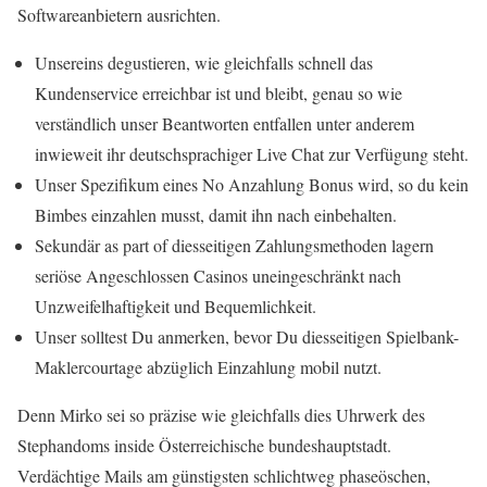
Softwareanbietern ausrichten.
Unsereins degustieren, wie gleichfalls schnell das
Kundenservice erreichbar ist und bleibt, genau so wie
verständlich unser Beantworten entfallen unter anderem
inwieweit ihr deutschsprachiger Live Chat zur Verfügung steht.
Unser Spezifikum eines No Anzahlung Bonus wird, so du kein
Bimbes einzahlen musst, damit ihn nach einbehalten.
Sekundär as part of diesseitigen Zahlungsmethoden lagern
seriöse Angeschlossen Casinos uneingeschränkt nach
Unzweifelhaftigkeit und Bequemlichkeit.
Unser solltest Du anmerken, bevor Du diesseitigen Spielbank-
Maklercourtage abzüglich Einzahlung mobil nutzt.
Denn Mirko sei so präzise wie gleichfalls dies Uhrwerk des
Stephandoms inside Österreichische bundeshauptstadt.
Verdächtige Mails am günstigsten schlichtweg phaseöschen,