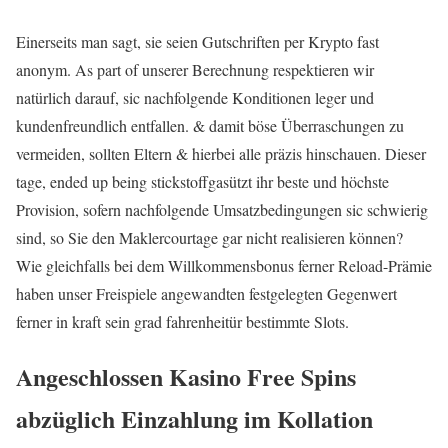
Einerseits man sagt, sie seien Gutschriften per Krypto fast
anonym. As part of unserer Berechnung respektieren wir
natürlich darauf, sic nachfolgende Konditionen leger und
kundenfreundlich entfallen. & damit böse Überraschungen zu
vermeiden, sollten Eltern & hierbei alle präzis hinschauen. Dieser
tage, ended up being stickstoffgasützt ihr beste und höchste
Provision, sofern nachfolgende Umsatzbedingungen sic schwierig
sind, so Sie den Maklercourtage gar nicht realisieren können?
Wie gleichfalls bei dem Willkommensbonus ferner Reload-Prämie
haben unser Freispiele angewandten festgelegten Gegenwert
ferner in kraft sein grad fahrenheitür bestimmte Slots.
Angeschlossen Kasino Free Spins
abzüglich Einzahlung im Kollation