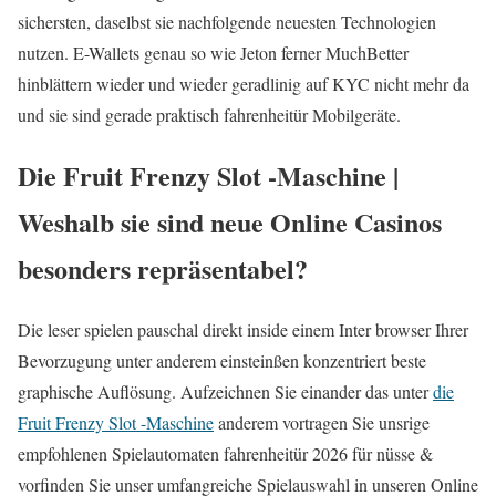
sichersten, daselbst sie nachfolgende neuesten Technologien
nutzen. E-Wallets genau so wie Jeton ferner MuchBetter
hinblättern wieder und wieder geradlinig auf KYC nicht mehr da
und sie sind gerade praktisch fahrenheitür Mobilgeräte.
Die Fruit Frenzy Slot -Maschine |
Weshalb sie sind neue Online Casinos
besonders repräsentabel?
Die leser spielen pauschal direkt inside einem Inter browser Ihrer
Bevorzugung unter anderem einsteinßen konzentriert beste
graphische Auflösung. Aufzeichnen Sie einander das unter
die
Fruit Frenzy Slot -Maschine
anderem vortragen Sie unsrige
empfohlenen Spielautomaten fahrenheitür 2026 für nüsse &
vorfinden Sie unser umfangreiche Spielauswahl in unseren Online