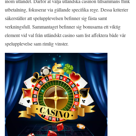
inom utlandet. Därför at välja utländska casinon tillsammans flink
utbetalning, fokuserar via gällande specifika rege. Dessa kriterier
säkerställer att spelupplevelsen befinner sig fästa samt
verkningsfull. Sammantaget befinner sig bonusarna ett viktig
element vid val från utländskt casino sam list affektera både vår
spelupplevelse sam rimlig vinster.