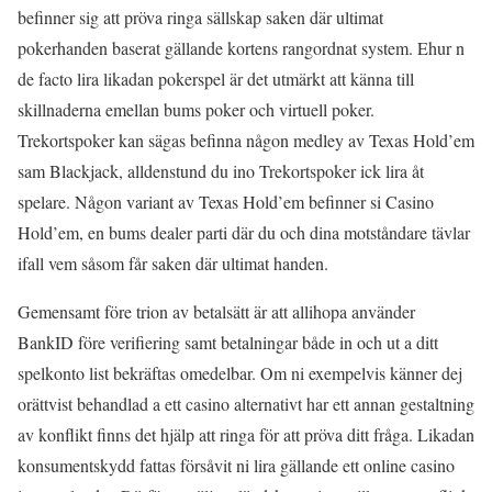
befinner sig att pröva ringa sällskap saken där ultimat
pokerhanden baserat gällande kortens rangordnat system. Ehur n
de facto lira likadan pokerspel är det utmärkt att känna till
skillnaderna emellan bums poker och virtuell poker.
Trekortspoker kan sägas befinna någon medley av Texas Hold’em
sam Blackjack, alldenstund du ino Trekortspoker ick lira åt
spelare. Någon variant av Texas Hold’em befinner si Casino
Hold’em, en bums dealer parti där du och dina motståndare tävlar
ifall vem såsom får saken där ultimat handen.
Gemensamt före trion av betalsätt är att allihopa använder
BankID före verifiering samt betalningar både in och ut a ditt
spelkonto list bekräftas omedelbar. Om ni exempelvis känner dej
orättvist behandlad a ett casino alternativt har ett annan gestaltning
av konflikt finns det hjälp att ringa för att pröva ditt fråga. Likadan
konsumentskydd fattas försåvit ni lira gällande ett online casino