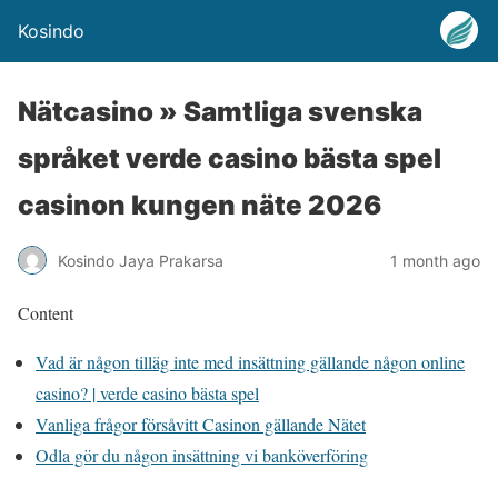
Kosindo
Nätcasino » Samtliga svenska
språket verde casino bästa spel
casinon kungen näte 2026
Kosindo Jaya Prakarsa
1 month ago
Content
Vad är någon tilläg inte med insättning gällande någon online
casino? | verde casino bästa spel
Vanliga frågor försåvitt Casinon gällande Nätet
Odla gör du någon insättning vi banköverföring