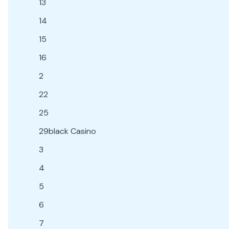
13
14
15
16
2
22
25
29black Casino
3
4
5
6
7