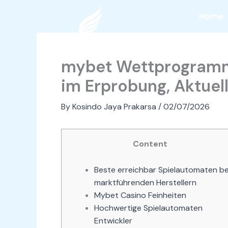
Skip
Home
to
content
mybet Wettprogramm
im Erprobung, Aktue
By
Kosindo Jaya Prakarsa
/
02/07/2026
Content
Beste erreichbar Spielautomaten be
marktführenden Herstellern
Mybet Casino Feinheiten
Hochwertige Spielautomaten
Entwickler