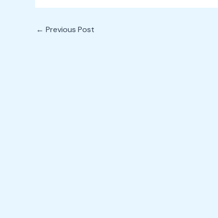
←
Previous Post