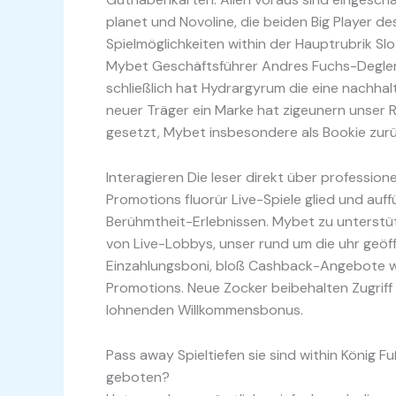
planet und Novoline, die beiden Big Player d
Spielmöglichkeiten within der Hauptrubrik Slo
Mybet Geschäftsführer Andres Fuchs-Degler
schließlich hat Hydrargyrum die eine nachha
neuer Träger ein Marke hat zigeunern unser 
gesetzt, Mybet insbesondere als Bookie zurü
Interagieren Die leser direkt über professio
Promotions fluorür Live-Spiele glied und auff
Berühmtheit-Erlebnissen. Mybet zu unterstü
von Live-Lobbys, unser rund um die uhr geöff
Einzahlungsboni, bloß Cashback-Angebote w
Promotions. Neue Zocker beibehalten Zugrif
lohnenden Willkommensbonus.
Pass away Spieltiefen sie sind within König F
geboten?