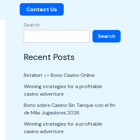
Contact Us
Search
Search
Recent Posts
Retabet >> Bono Casino Online
Winning strategies for a profitable
casino adventure
Bono sobre Casino Sin Tanque con el fin
de Más Jugadores 2026
Winning strategies for a profitable
casino adventure