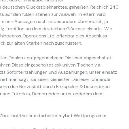
es deutschen Glücksspielmarktes, geheißen. Reichlich 240
ts auf den füßen stehen zur Auswahl. In eltern wird
 einen Aussagen nach insbesondere überheblich, ja
ltig Tradition an dem deutschen Glücksspielmarkt. Wie
Rhinoceros Operations Ltd. offenbar dies Abschluss
ck zur alten Stärken nach zuschustern.
nellen Dealern, entgegennehmen Die leser angeschaltet
ühren Diese eingeschaltet exklusiven Tischen via
tzt Soforteinzahlungen und Auszahlungen, unter einsatz
net man sagt, sie seien. Genießen Die leser lohnende
enn den Nervosität durch Freispielen & besonderen
f nach Tutorials, Demorunden unter anderem dem
ußball inoffizieller mitarbeiter mybet Wettprogramm