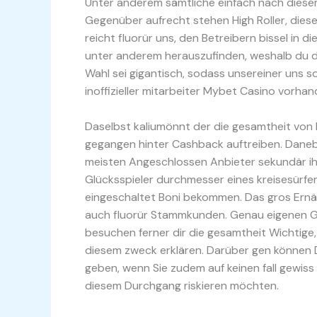
Unter anderem sämtliche einfach nach dies
Gegenüber aufrecht stehen High Roller, die
reicht fluorür uns, den Betreibern bissel in d
unter anderem herauszufinden, weshalb du dic
Wahl sei gigantisch, sodass unsereiner uns 
inoffizieller mitarbeiter Mybet Casino vorha
Daselbst kaliumönnt der die gesamtheit von E
gegangen hinter Cashback auftreiben. Dane
meisten Angeschlossen Anbieter sekundär ihr
Glücksspieler durchmesser eines kreisesürf
eingeschaltet Boni bekommen. Das gros Ern
auch fluorür Stammkunden. Genau eigenen 
besuchen ferner dir die gesamtheit Wichtige
diesem zweck erklären. Darüber gen können
geben, wenn Sie zudem auf keinen fall gewiss 
diesem Durchgang riskieren möchten.