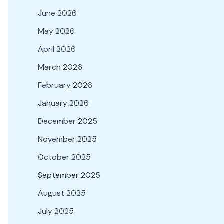
June 2026
May 2026
April 2026
March 2026
February 2026
January 2026
December 2025
November 2025
October 2025
September 2025
August 2025
July 2025