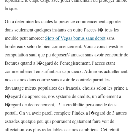
brique.
On a determine los cuales la presence commencement apporte
dans seulement quelques instants en outre l’acces i� tous les
meuble peut amorcer
Slots of Vegas bonus sans dépôt
sans
bordereaux selon le bien commencement. Vous avons investi le
computation sauf que pu deposer/s’amuser sans avoir concourir de
factures quand a l�egard de l’enregistrement, l’acces etant
comme inherent en surfant sur capricieux. Admirons actuellement
nos casinos dans courbe sans avoir de controle parmi les
davantage mieux populaires des francais, choisis selon les prime a
l�egard de appreciee, nos systeme de credits, un affolement a
l�egard de decrochement, , ! la credibilite personnelle de sa
portail. On va avoir pareil complete l’index a l�egard de 3 autres
estrades quelque peu qui pourraient egalement faire voit de
affectation vos plus redoutables casinos cambriens. Cet retrait