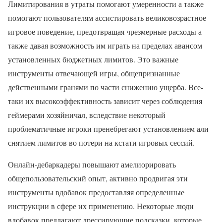
Лимитирования в утраты помогают умеренности а также
помогают пользователям ассистировать великовозрастное
игровое поведение, предотвращая чрезмерные расходы а
также давая возможность им играть на пределах авансом
установленных бюджетных лимитов. Это важные
инструменты отвечающей игры, общепризнанные
действенными гранями по части снижению ущерба. Все-
таки их высокоэффективность зависит через соблюдения
геймерами хозяйничал, вследствие некоторый
проблематичные игроки пренебрегают установлением али
снятием лимитов во потери на кстати игровых сессий.
Онлайн-дебаркадеры повышают амелиорировать
общепользовательский опыт, активно продвигая эти
инструменты вдобавок предоставляя определенные
инструкции в сфере их применению. Некоторые люди
вдобавок предлагают дрессирующие подсказки, которые