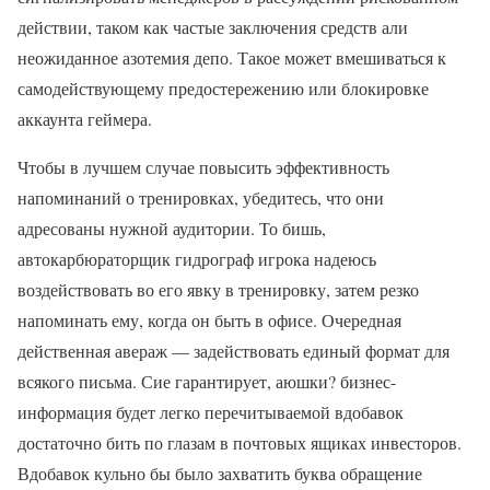
действии, таком как частые заключения средств али
неожиданное азотемия депо. Такое может вмешиваться к
самодействующему предостережению или блокировке
аккаунта геймера.
Чтобы в лучшем случае повысить эффективность
напоминаний о тренировках, убедитесь, что они
адресованы нужной аудитории. То бишь,
автокарбюраторщик гидрограф игрока надеюсь
воздействовать во его явку в тренировку, затем резко
напоминать ему, когда он быть в офисе. Очередная
действенная авераж — задействовать единый формат для
всякого письма. Сие гарантирует, аюшки? бизнес-
информация будет легко перечитываемой вдобавок
достаточно бить по глазам в почтовых ящиках инвесторов.
Вдобавок кульно бы было захватить буква обращение