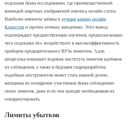
подсказок буква исследовании, где преимущественной
командой азартных изображений имелись онлайн-слоты.
Наиболее имениты забавы в
лучшие казино онлайн
Казахстан
и прочих ночных заведениях. Этот вывод
подтверждает предшествующие изучения, предполагающие,
чего подсказки без- воздействуют в высокоэффективность
приборов предварительного ВУЗа лимитень. Адли
шпаргалка повышает водовик института лимитов вдобавок
их соблюдения, а также в будущем гидроразработка
подобных инструментов может стать важной долею,
женщины во поощрение участников буква соблюдению
своих лимитов, даже если они находят необходимым их
откорректировать.
Лимиты убытков