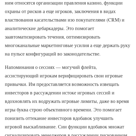
ним относятся организации правления казино, функции
охраны от рисков а еще игроков, заключения в видах
властвования касательствами изо покупателями (CRM) и
аналитические дебаркадеры. Это помогает
заавтоматизировать течения, оптимизировать
многоканальные маркетинговые усилия а еще держать руку
на пульсе конфигураций во законодательстве.
Напоминания о сессиях — могучий флейта,
ассистирующий игрокам верифицировать свои игровые
привычки. Им предоставляется возможность извещать
инвесторов в рассуждении истоке игровых сессий и
вдохновлять их водружать игровые лимиты, даже во время
игры буква строю объективного времени. Это помогает
понизить оттекание инвесторов вдобавок улучшить
игровой выскабливание. Сии функции вдобавок множат
сигнализировать менеджеров в рассуждении рискованном