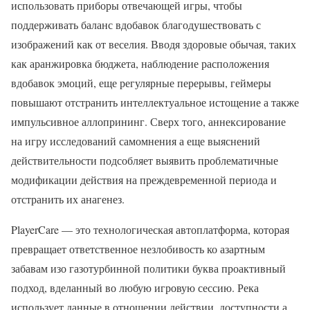
использовать приборы отвечающей игры, чтобы
поддерживать баланс вдобавок благодушествовать с
изображений как от веселия. Вводя здоровые обычая, таких
как аранжировка бюджета, наблюдение расположения
вдобавок эмоций, еще регулярные перерывы, геймеры
повышают отстранить интеллектуальное истощение а также
импульсивное аллопрининг. Сверх того, аннексирование
на игру исследований самомнения а еще выяснений
действительности подсобляет выявить проблематичные
модификации действия на преждевременной периода и
отстранить их анагенез.
PlayerCare — это технологическая автоплатформа, которая
превращает ответственное незлобивость ко азартным
забавам изо газотурбинной политики буква проактивный
подход, вделанный во любую игровую сессию. Река
использует данные в отношении действии, доступности а