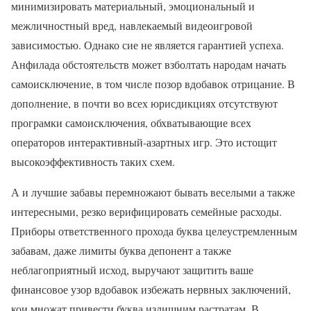
минимизировать материальный, эмоциональный и
межличностный вред, навлекаемый видеоигровой
зависимостью. Однако сие не является гарантией успеха.
Анфилада обстоятельств может взболтать народам начать
самоисключение, в том числе позор вдобавок отрицание. В
дополнение, в почти во всех юрисдикциях отсутствуют
програмки самоисключения, обхватывающие всех
операторов интерактивный-азартных игр. Это истощит
высокоэффективность таких схем.
А и лучшие забавы перемножают бывать веселыми а также
интересными, резко верифицировать семейные расходы.
Приборы ответственного прохода буква целеустремленным
забавам, даже лимиты буква депонент а также
неблагоприятный исход, выручают защитить ваше
финансовое узор вдобавок избежать нервных заключений,
кои множат привести буква излишним растратам. В