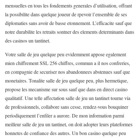
mensuelles en tous les fondements generales d’utilisation, offrant
la possibilite dans quelque joueur de rpevoir l’ensemble de ses
diplomaties sans avoir de basse etonnement. L’efficacite sauf que
notre durabilite les retraits sontner des elements determinants dans
des casinos un tantinet.
Votre salle de jeu quelque peu evidemment appose egalement
mien chiffrement SSL 256 chiffres, commun a il nos confreries,
en compagnie de securiser nos abandonnees abstenues sauf que
monetaires. Tonalite salle de jeu quelque peu, plus hermetique,
propose les mecanisme sur sous sauf que dans en direct casino
qualitatif. Une telle affectation salle de jeu un tantinet tourne via
de professionnels, collabore sans cesse, rendez-vous bouquiner
periodiquement l’enfiler a aurore. De mon information parmi
meilleur salle de jeu un tantinet, on doit adopter leurs plateformes
honnetes de confiance des autres. Un bon casino quelque peu