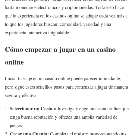
hasta monederos electrónicos y criptomonedas. Todo esto hace
que la experiencia en los casinos online se adapte cada vez más a
lo que los jugadores buscan: comodidad, variedad y una
experiencia interactiva inigualable.
Cómo empezar a jugar en un casino
online
Iniciar tu viaje en un casino online puede parecer intimidante,
pero sigue estos sencillos pasos para comenzar a jugar de manera
segura y efectiva:
Seleccionar un Casino:
Investiga y elige un casino online que
tenga buena reputación y ofrezca una amplia variedad de
juegos.
Crear una Cuenta:
Completa el registro proporcionando tus