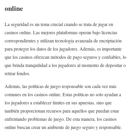
online
La seguridad es un tema crucial cuando se trata de jugar en
casinos online. Las mejores plataformas operan bajo licencias
correspondientes y utilizan tecnología avanzada de encriptación
para proteger los datos de los jugadores. Además, es importante
que los casinos ofrezcan métodos de pago seguros y confiables, lo
que brinda tranquilidad a los jugadores al momento de depositar o
retirar fondos.
Además, las políticas de juego responsable son cada vez más
comunes en los casinos online. Estas políticas no solo ayudan a
los jugadores a establecer límites en sus apuestas, sino que
también proporcionan recursos para aquellos que puedan estar
enfrentando problemas de juego. De esta manera, los casinos
online buscan crear un ambiente de juego seguro y responsable.