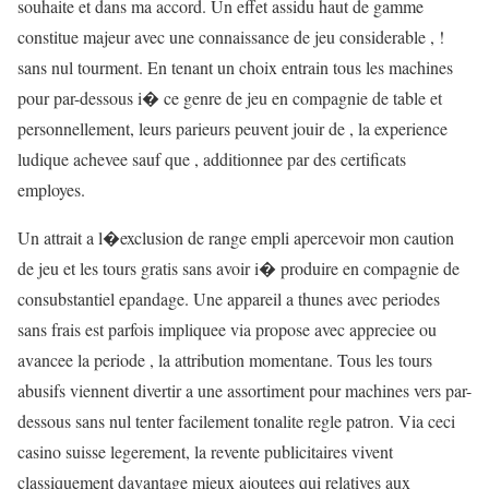
souhaite et dans ma accord. Un effet assidu haut de gamme
constitue majeur avec une connaissance de jeu considerable , !
sans nul tourment. En tenant un choix entrain tous les machines
pour par-dessous i� ce genre de jeu en compagnie de table et
personnellement, leurs parieurs peuvent jouir de , la experience
ludique achevee sauf que , additionnee par des certificats
employes.
Un attrait a l�exclusion de range empli apercevoir mon caution
de jeu et les tours gratis sans avoir i� produire en compagnie de
consubstantiel epandage. Une appareil a thunes avec periodes
sans frais est parfois impliquee via propose avec appreciee ou
avancee la periode , la attribution momentane. Tous les tours
abusifs viennent divertir a une assortiment pour machines vers par-
dessous sans nul tenter facilement tonalite regle patron. Via ceci
casino suisse legerement, la revente publicitaires vivent
classiquement davantage mieux ajoutees qui relatives aux