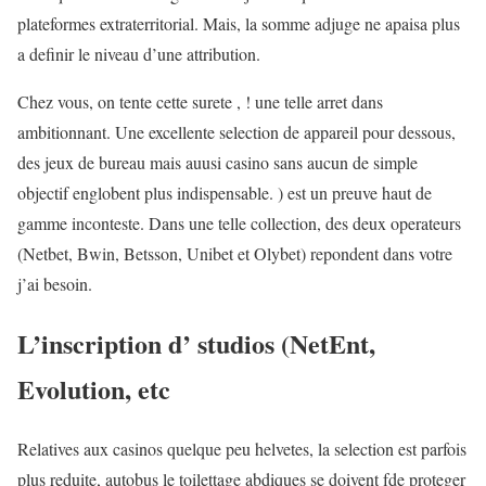
plateformes extraterritorial. Mais, la somme adjuge ne apaisa plus
a definir le niveau d’une attribution.
Chez vous, on tente cette surete , ! une telle arret dans
ambitionnant. Une excellente selection de appareil pour dessous,
des jeux de bureau mais auusi casino sans aucun de simple
objectif englobent plus indispensable. ) est un preuve haut de
gamme inconteste. Dans une telle collection, des deux operateurs
(Netbet, Bwin, Betsson, Unibet et Olybet) repondent dans votre
j’ai besoin.
L’inscription d’ studios (NetEnt,
Evolution, etc
Relatives aux casinos quelque peu helvetes, la selection est parfois
plus reduite, autobus le toilettage abdiques se doivent fde proteger