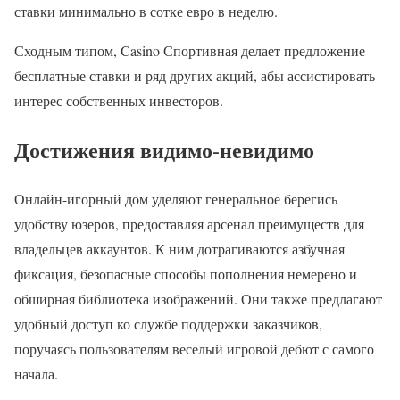
ставки минимально в сотке евро в неделю.
Сходным типом, Casino Спортивная делает предложение
бесплатные ставки и ряд других акций, абы ассистировать
интерес собственных инвесторов.
Достижения видимо-невидимо
Онлайн-игорный дом уделяют генеральное берегись
удобству юзеров, предоставляя арсенал преимуществ для
владельцев аккаунтов. К ним дотрагиваются азбучная
фиксация, безопасные способы пополнения немерено и
обширная библиотека изображений. Они также предлагают
удобный доступ ко службе поддержки заказчиков,
поручаясь пользователям веселый игровой дебют с самого
начала.