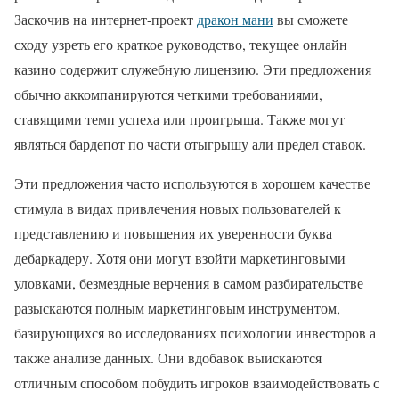
Заскочив на интернет-проект
дракон мани
вы сможете
сходу узреть его краткое руководство, текущее онлайн
казино содержит служебную лицензию. Эти предложения
обычно аккомпанируются четкими требованиями,
ставящими темп успеха или проигрыша. Также могут
являться бардепот по части отыгрышу али предел ставок.
Эти предложения часто используются в хорошем качестве
стимула в видах привлечения новых пользователей к
представлению и повышения их уверенности буква
дебаркадеру. Хотя они могут взойти маркетинговыми
уловками, безмездные верчения в самом разбирательстве
разыскаются полным маркетинговым инструментом,
базирующихся во исследованиях психологии инвесторов а
также анализе данных. Они вдобавок выискаются
отличным способом побудить игроков взаимодействовать с