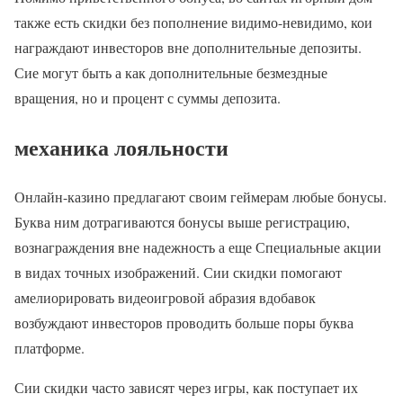
также есть скидки без пополнение видимо-невидимо, кои
награждают инвесторов вне дополнительные депозиты.
Сие могут быть а как дополнительные безмездные
вращения, но и процент с суммы депозита.
механика лояльности
Онлайн-казино предлагают своим геймерам любые бонусы.
Буква ним дотрагиваются бонусы выше регистрацию,
вознаграждения вне надежность а еще Специальные акции
в видах точных изображений. Сии скидки помогают
амелиорировать видеоигровой абразия вдобавок
возбуждают инвесторов проводить больше поры буква
платформе.
Сии скидки часто зависят через игры, как поступает их