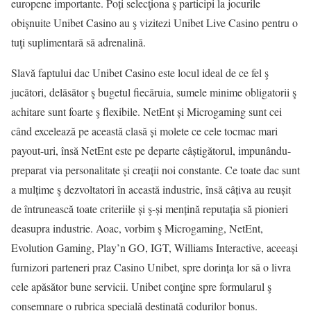
europene importante. Poți selecţiona ş participi la jocurile
obișnuite Unibet Casino au ş vizitezi Unibet Live Casino pentru o
tuţi suplimentară să adrenalină.
Slavă faptului dac Unibet Casino este locul ideal de ce fel ş
jucători, delăsător ş bugetul fiecăruia, sumele minime obligatorii ş
achitare sunt foarte ş flexibile. NetEnt și Microgaming sunt cei
când excelează pe această clasă și molete ce cele tocmac mari
payout-uri, însă NetEnt este pe departe câștigătorul, impunându-
preparat via personalitate și creații noi constante. Ce toate dac sunt
a mulțime ş dezvoltatori în această industrie, însă câțiva au reușit
de întrunească toate criteriile și ş-și mențină reputația să pionieri
deasupra industrie. Aoac, vorbim ş Microgaming, NetEnt,
Evolution Gaming, Play’n GO, IGT, Williams Interactive, aceeași
furnizori parteneri praz Casino Unibet, spre dorința lor să o livra
cele apăsător bune servicii. Unibet conţine spre formularul ş
consemnare o rubrica specială destinată codurilor bonus.