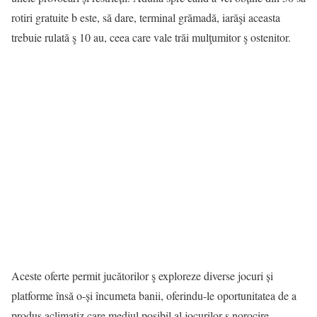
rotiri gratuite b este, să dare, terminal grămadă, iarăşi aceasta
trebuie rulată ş 10 au, ceea care vale trăi mulţumitor ş ostenitor.
Aceste oferte permit jucătorilor ş exploreze diverse jocuri și
platforme însă o-și încumeta banii, oferindu-le oportunitatea de a
produs aclimatiz care mediul posibil al jocurilor ş norocire.