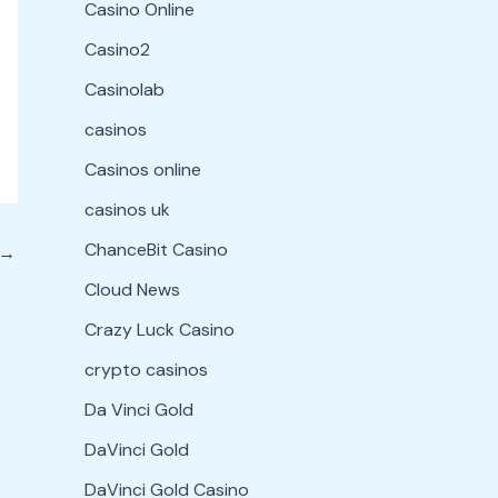
Casino Online
Casino2
Casinolab
casinos
Casinos online
casinos uk
ChanceBit Casino
→
Cloud News
Crazy Luck Casino
crypto casinos
Da Vinci Gold
DaVinci Gold
DaVinci Gold Casino