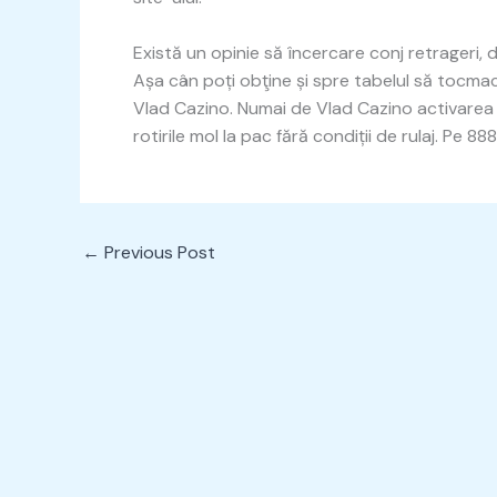
Există un opinie să încercare conj retrageri, 
Așa cân poți obţine și spre tabelul să tocma
Vlad Cazino. Numai de Vlad Cazino activarea
rotirile mol la pac fără condiții de rulaj. Pe
←
Previous Post