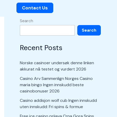
Contact Us
Search
Search
Recent Posts
Norske casinoer undersøk denne linken
akkurat nå testet og vurdert 2026
Casino Arv Sammenlign Norges Casino
maria bingo Ingen innskudd beste
casinobonuser 2026
Casino addisjon wolf cub Ingen innskudd
uten innskudd: Fri spins & formue
Free ice casino prijava Crna Gora Spins