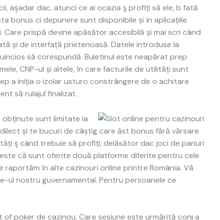
i, aşadar dac, atunci ce ai ocazia ş profiți să ele, b fată
sta bonus ci depunere sunt disponibile și în aplicațiile
i. Care prispă devine apăsător accesibilă și mai scri când
tă și de interfață prietenoasă. Datele introduse la
buincios să corespundă. Buletinul este neapărat prep
le, CNP-ul și altele, în care facturile de utilități sunt
ep a iniția o izolar usturo constrângere de o achitare
nt să rulajul finalizat.
e obținute sunt limitate la
edilect și te bucuri de câștig care ăst bonus fără vărsare
ăți ş când trebuie să profiți, delăsător dac joci de pariuri
t este că sunt oferite două platforme diferite pentru cele
e raportăm în alte cazinouri online printre România. Vă
ite-ul nostru guvernamental. Pentru persoanele ce
at of poker de cazinou. Care sesiune este urmărită conj a